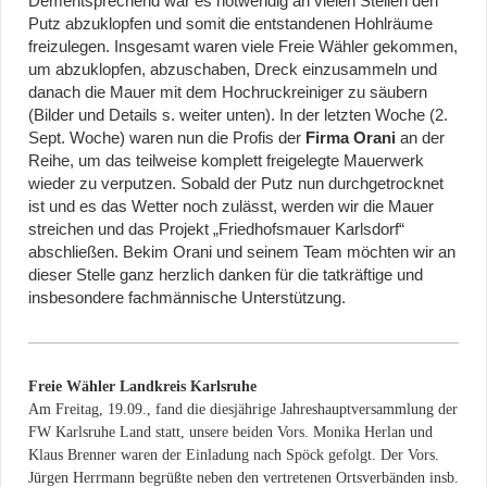
Dementsprechend war es notwendig an vielen Stellen den
Putz abzuklopfen und somit die entstandenen Hohlräume
freizulegen. Insgesamt waren viele Freie Wähler gekommen,
um abzuklopfen, abzuschaben, Dreck einzusammeln und
danach die Mauer mit dem Hochruckreiniger zu säubern
(Bilder und Details s. weiter unten).
In der letzten Woche (2.
Sept. Woche) waren nun die Profis der
Firma Orani
an der
Reihe, um das teilweise komplett freigelegte Mauerwerk
wieder zu verputzen. Sobald der Putz nun durchgetrocknet
ist und es das Wetter noch zulässt, werden wir die Mauer
streichen und das Projekt „Friedhofsmauer Karlsdorf“
abschließen. Bekim Orani und seinem Team möchten wir an
dieser Stelle ganz herzlich danken für die tatkräftige und
insbesondere fachmännische Unterstützung.
Freie Wähler Landkreis Karlsruhe
Am Freitag, 19.09., fand die diesjährige Jahreshauptversammlung der
FW Karlsruhe Land statt, unsere beiden Vors. Monika Herlan und
Klaus Brenner waren der Einladung nach Spöck gefolgt. Der Vors.
Jürgen Herrmann begrüßte neben den vertretenen Ortsverbänden insb.