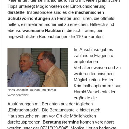
Referenten, der sehr anschaulich und mit vielen praktischen
Tipps unterlegt Möglichkeiten der Einbruchsicherung
darstellte. Insbesondere sind es die
mechanischen
Schutzvorrichtungen
an Fenster und Türen, die oftmals
helfen, ein mehr an Sicherheit zu erreichen. Hilfreich sind
ebenso
wachsame Nachbarn
, die sich trauen, bei
ungewöhnlichen Beobachtungen die 110 anzurufen.
Im Anschluss gab es
zahlreiche Fragen zu
empfohlenen
Verhaltensweisen und zu
weiteren technischen
Möglichkeiten. Erster
Kriminalhauptkommissar
Hans-Joachim Rausch und Harald
Harald Weschenfelder
Weschenfelder
ergänzte die
Ausführungen mit Berichten aus der täglichen
„Einbruchpraxis“. Die Beratungsstelle bietet auch
Hausbesuche an, um vor Ort die Möglichkeiten
durchzusprechen.
Beratungstermine
können vereinbart
werden unter der 0721/939-5045. Monika Herlan bedankte