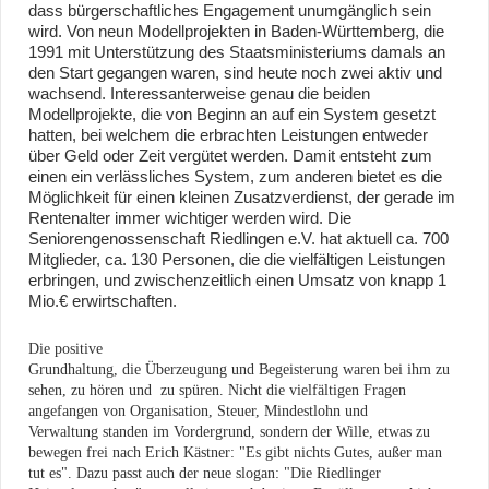
dass bürgerschaftliches Engagement unumgänglich sein
wird. Von neun Modellprojekten in Baden-Württemberg, die
1991 mit Unterstützung des Staatsministeriums damals an
den Start gegangen waren, sind heute noch zwei aktiv und
wachsend. Interessanterweise genau die beiden
Modellprojekte, die von Beginn an auf ein System gesetzt
hatten, bei welchem die erbrachten Leistungen entweder
über Geld oder Zeit vergütet werden. Damit entsteht zum
einen ein verlässliches System, zum anderen bietet es die
Möglichkeit für einen kleinen Zusatzverdienst, der gerade im
Rentenalter immer wichtiger werden wird. Die
Seniorengenossenschaft Riedlingen e.V. hat aktuell ca. 700
Mitglieder, ca. 130 Personen, die die vielfältigen Leistungen
erbringen, und zwischenzeitlich einen Umsatz von knapp 1
Mio.€ erwirtschaften.
Die positive
Grundhaltung, die Überzeugung und Begeisterung waren bei ihm zu
sehen, zu hören und zu spüren. Nicht die vielfältigen Fragen
angefangen von Organisation, Steuer, Mindestlohn und
Verwaltung standen im Vordergrund, sondern der Wille, etwas zu
bewegen frei nach Erich Kästner: "Es gibt nichts Gutes, außer man
tut es". Dazu passt auch der neue slogan: "Die Riedlinger