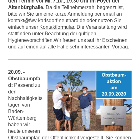
den Termin vor Mi, 7.10., 19.30 Uhr im Foyer der
Altenbürghalle.
Da die Teilnehmerzahl begrenzt ist,
bitte wir Sie um eine kurze Anmeldung per email an
kontakt@fwv-karlsdorf-neuthard.de oder nutzen Sie
einfach unser
Kontaktformular
. Die Veranstaltung wird
stattfinden unter Beachtung der gültigen
Hygienevorschriften.Wir freuen uns auf Ihr Erscheinen
und auf einen auf alle Fälle sehr interessanten Vortrag.
20.09. -
Obstbaumpfa
d:
Passend zu
den
Nachhaltigkeits
tagen von
Baden-
Württemberg
haben wir
heute unseren
Obstbaumpfad der Öffentlichkeit vorgestellt. Sie können