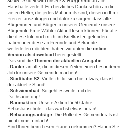
30.05.:
Aktuell wird unsere
8. Bürgerinfo
an alle
Haushalte verteilt. Ein herzliches Dankeschön an die
vielen Helfer, die jedes Mal bereits sind, diesen in Ihrer
Freizeit auszutragen und dafür zu sorgen, dass alle
Bürgerinnen und Bürger in unserer Gemeinde unsere
Bürgerinfo Freie Wähler Aktuell lesen können. Für alle,
die diese Info noch nicht im Briefkasten gefunden
haben oder diese an Freunde und Bekannte
weiterleiten möchten, haben wir unten die
online
Version als download
bereitgestellt.
Das sind die
Themen der aktuellen Ausgabe
:
-
Danke
: an alle, die in diesen Zeiten einen besonderen
Job für unsere Gemeinde machen!
-
Stadtbahn S2
: Vielleicht tut sich hier etwas, das ist
der aktuelle Stand!
-
Schwimmbad
: So geht es weiter mit der
Dachsanierung!
-
Baumaktion
: Unsere Aktion für 50 Jahre
Sebastianschule – das wächst etwas heran!
-
Bebauungsanträge:
Die Rolle des Gemeinderats ist
nicht immer einfach!
Sind Ihnen beim Lesen Fragen gekommen? Haben Sie