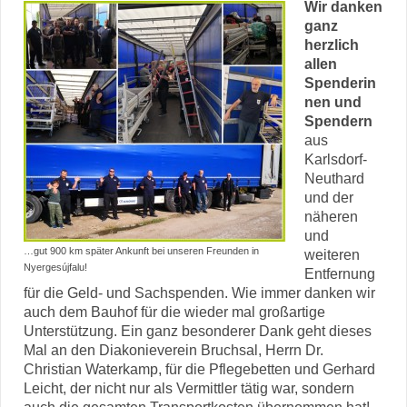
Wir danken
ganz
herzlich
allen
Spenderin
nen und
Spendern
aus
Karlsdorf-
Neuthard
und der
näheren
und
…gut 900 km später Ankunft bei unseren Freunden in
weiteren
Nyergesújfalu!
Entfernung
für die Geld- und Sachspenden. Wie immer danken wir
auch dem Bauhof für die wieder mal großartige
Unterstützung. Ein ganz besonderer Dank geht dieses
Mal an den Diakonieverein Bruchsal, Herrn Dr.
Christian Waterkamp, für die Pflegebetten und Gerhard
Leicht, der nicht nur als Vermittler tätig war, sondern