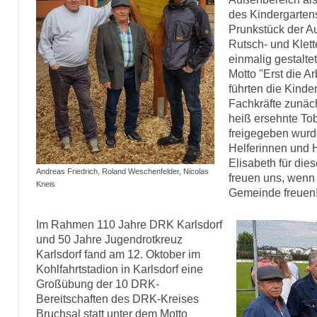
des Kindergartens
Prunkstück der A
Rutsch- und Klet
einmalig gestalt
Motto "Erst die A
führten die Kinder
Fachkräfte zunäch
heiß ersehnte To
freigegeben wurd
Helferinnen und H
Elisabeth für die
Andreas Friedrich, Roland Weschenfelder, Nicolas
freuen uns, wenn 
Kneis
Gemeinde freuen
Im Rahmen 110 Jahre DRK Karlsdorf
und 50 Jahre Jugendrotkreuz
Karlsdorf fand am 12. Oktober im
Kohlfahrtstadion in Karlsdorf eine
Großübung der 10 DRK-
Bereitschaften des DRK-Kreises
Bruchsal statt unter dem Motto