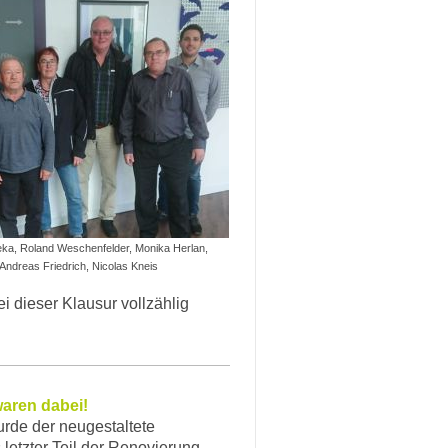
ka, Roland Weschenfelder, Monika Herlan,
Andreas Friedrich, Nicolas Kneis
ei dieser Klausur vollzählig
 waren dabei!
rde der neugestaltete
letzter Teil der Renovierung