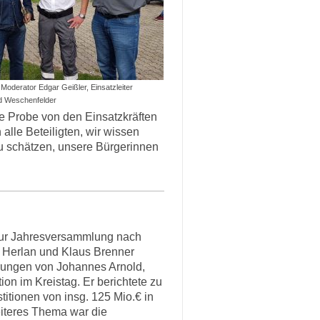
Moderator Edgar Geißler, Einsatzleiter
ld Weschenfelder
e Probe von den Einsatzkräften
alle Beteiligten, wir wissen
u schätzen, unsere Bürgerinnen
 zur Jahresversammlung nach
 Herlan und Klaus Brenner
hrungen von Johannes Arnold,
ion im Kreistag. Er berichtete zu
itionen von insg. 125 Mio.€ in
eiteres Thema war die