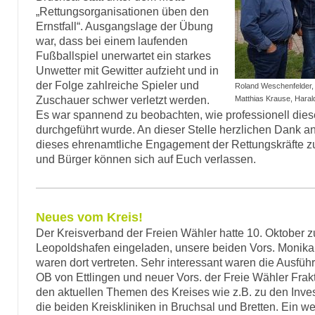
„Rettungsorganisationen üben den
Ernstfall“. Ausgangslage der Übung
war, dass bei einem laufenden
Fußballspiel unerwartet ein starkes
Unwetter mit Gewitter aufzieht und in
der Folge zahlreiche Spieler und
Roland Weschenfelder, 
Zuschauer schwer verletzt werden.
Matthias Krause, Hara
Es war spannend zu beobachten, wie professionell dies
durchgeführt wurde. An dieser Stelle herzlichen Dank an 
dieses ehrenamtliche Engagement der Rettungskräfte z
und Bürger können sich auf Euch verlassen.
Neues vom Kreis!
Der Kreisverband der Freien Wähler hatte 10. Oktober
Leopoldshafen eingeladen, unsere beiden Vors. Monika
waren dort vertreten. Sehr interessant waren die Ausfü
OB von Ettlingen und neuer Vors. der Freie Wähler Frakt
den aktuellen Themen des Kreises wie z.B. zu den Invest
die beiden Kreiskliniken in Bruchsal und Bretten. Ein w