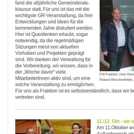
fand die alljährliche Gemeinderats-
klausur statt. Für uns ist das mit die
wichtigste GR-Veranstaltung, da hier
Entwicklungen und Ideen für die
kommenden Jahre diskutiert werden.
Hier ist Querdenken erlaubt, sogar
notwendig, da die regelmäßigen
Sitzungen meist von aktuellen
Vorhaben und Projekten geprägt
sind. Wir danken der Verwaltung für
die Vorbereitung, wir wissen, dass in
der „Woche davor“ viele
FW Fraktion: Uwe Hene
MitarbeiterInnen aktiv sind, um eine
Roland Weschenfelder, 
solche Veranstaltung zu ermöglichen.
Für uns als Fraktion ist es selbstverständlich, dass wir b
vertreten sind.
11./12. Okt - wir
Am 11.Oktober wu
Außenbereich als 