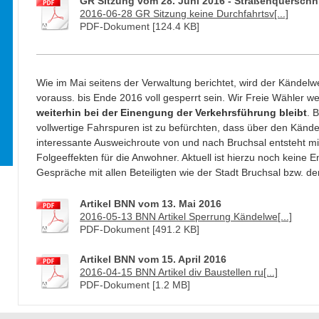
GR Sitzung vom 28. Juni 2016 - Straßenquerschni
2016-06-28 GR Sitzung keine Durchfahrtsv[...]
PDF-Dokument [124.4 KB]
Wie im Mai seitens der Verwaltung berichtet, wird der Kände
vorauss. bis Ende 2016 voll gesperrt sein. Wir Freie Wähler w
weiterhin bei der Einengung der Verkehrsführung bleibt
. 
vollwertige Fahrspuren ist zu befürchten, dass über den Känd
interessante Ausweichroute von und nach Bruchsal entsteht mi
Folgeeffekten für die Anwohner. Aktuell ist hierzu noch keine E
Gespräche mit allen Beteiligten wie der Stadt Bruchsal bzw. d
Artikel BNN vom 13. Mai 2016
2016-05-13 BNN Artikel Sperrung Kändelwe[...]
PDF-Dokument [491.2 KB]
Artikel BNN vom 15. April 2016
2016-04-15 BNN Artikel div Baustellen ru[...]
PDF-Dokument [1.2 MB]