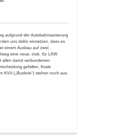
tt
lweg aufgrund der Autobahnsanierung
erden uns dafür einsetzen, dass es
Bei einem Ausbau auf zwei
elweg eine neue, insb. für LKW
t allen damit verbundenen
ntscheidung gefallen, finale
em KVV („Buslinie“) stehen noch aus.