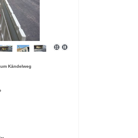
g zum Kändelweg
e